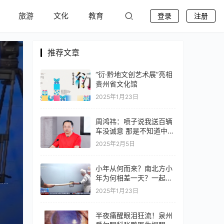
旅游
文化
教育
登录
注册
推荐文章
“衍·黔地文创艺术展”亮相
贵州省文化馆
2025年1月23日
周鸿祎：喷子说我送百辆
车没诚意 那是不知道中奖
率有多高
2025年2月5日
小年从何而来？南北方小
年为何相差一天？一起了
解
2025年1月23日
半夜痛醒眼泪狂流！泉州