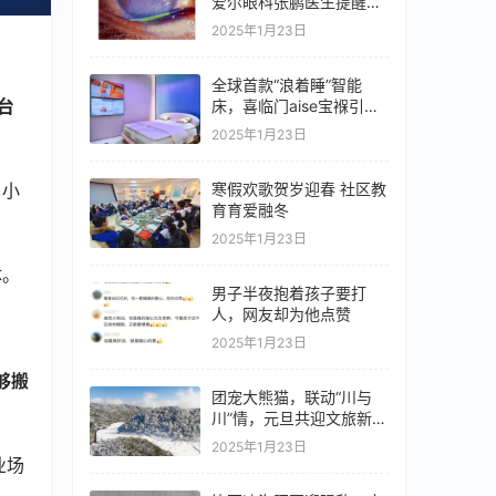
爱尔眼科张鹏医生提醒：
紫外线灯使用需谨慎
2025年1月23日
全球首款“浪着睡”智能
台
床，喜临门aise宝褓引领
睡眠革命
2025年1月23日
，小
寒假欢歌贺岁迎春 社区教
育育爱融冬
2025年1月23日
体。
男子半夜抱着孩子要打
人，网友却为他点赞
。
2025年1月23日
够搬
团宠大熊猫，联动“川与
川”情，元旦共迎文旅新热
潮
2025年1月23日
业场