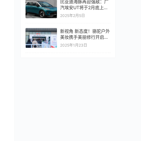
比亚迪海豚再迎强敌：广
汽埃安UT将于2月底上市
预售价8.98万元起
2025年2月5日
新视角 新态度！骆驼户外
美妆携手美丽修行开启专
业防晒新纪元
2025年1月23日