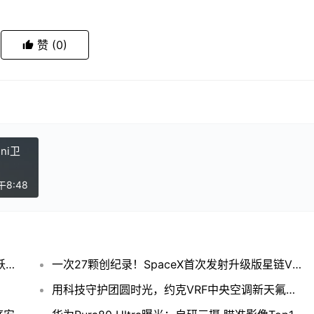
赞
(0)
ni卫
午8:48
又一国产机器狗“云深处山猫”秀肌肉：腾空飞跃、金鸡独立！
一次27颗创纪录！SpaceX首次发射升级版星链V2 Mini卫星
用科技守护团圆时光，约克VRF中央空调新天氟地水/天氟热水让春节更美好！