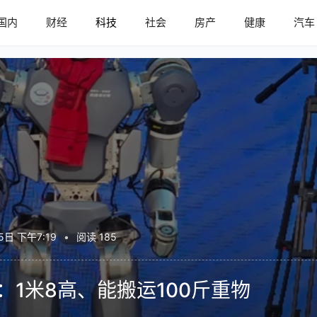
国内
财经
科技
社会
房产
健康
汽车
5日 下午7:19
•
阅读 185
：1米8高、能搬运100斤重物