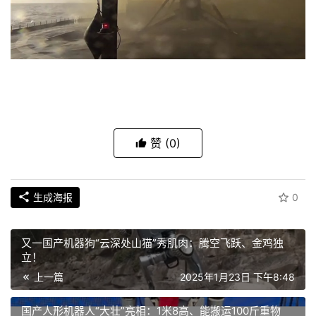
赞
(0)
生成海报
0
又一国产机器狗“云深处山猫”秀肌肉：腾空飞跃、金鸡独
立！
上一篇
2025年1月23日 下午8:48
国产人形机器人“大壮”亮相：1米8高、能搬运100斤重物