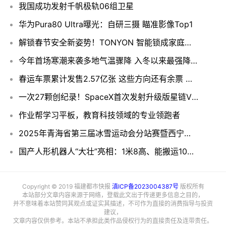
我国成功发射千帆极轨06组卫星
华为Pura80 Ultra曝光：自研三摄 瞄准影像Top1
解锁春节安全新姿势！TONYON 智能锁成家庭安心 “标配”
今年首场寒潮来袭多地气温骤降 入冬以来最强降雪过程将上线
春运车票累计发售2.57亿张 这些方向还有余票 速来看→
一次27颗创纪录！SpaceX首次发射升级版星链V2 Mini卫星
作业帮学习平板，教育科技领域的专业领跑者
2025年青海省第三届冰雪运动会分站赛暨西宁市第五届冰雪运动会（大通站）
国产人形机器人“大壮”亮相：1米8高、能搬运100斤重物
Copyright © 2019 福建都市快报
滇ICP备2023004387号
版权所有
本站部分文章内容来源于网络，登载此文出于传递更多信息之目的，
并不意味着本站赞同其观点或证实其描述，不可作为直接的消费指导与投资
建议，
文章内容仅供参考。本站不承担此类作品侵权行为的直接责任及连带责任。