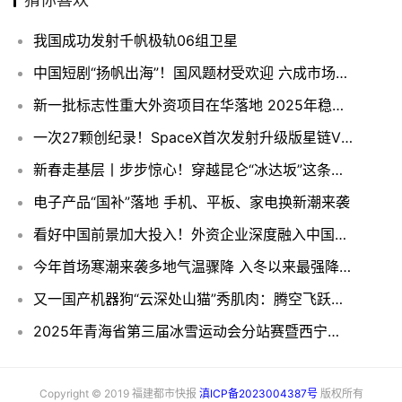
我国成功发射千帆极轨06组卫星
中国短剧“扬帆出海”！国风题材受欢迎 六成市场在美国
新一批标志性重大外资项目在华落地 2025年稳外资政策将持续发力
一次27颗创纪录！SpaceX首次发射升级版星链V2 Mini卫星
新春走基层丨步步惊心！穿越昆仑“冰达坂”这条护学路他们走了17年
电子产品“国补”落地 手机、平板、家电换新潮来袭
看好中国前景加大投入！外资企业深度融入中国市场
今年首场寒潮来袭多地气温骤降 入冬以来最强降雪过程将上线
又一国产机器狗“云深处山猫”秀肌肉：腾空飞跃、金鸡独立！
2025年青海省第三届冰雪运动会分站赛暨西宁市第五届冰雪运动会（大通站）
Copyright © 2019 福建都市快报
滇ICP备2023004387号
版权所有