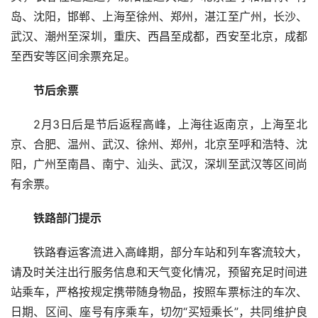
岛、沈阳，邯郸、上海至徐州、郑州，湛江至广州，长沙、
武汉、潮州至深圳，重庆、西昌至成都，西安至北京，成都
至西安等区间余票充足。
节后余票
2月3日后是节后返程高峰，上海往返南京，上海至北
京、合肥、温州、武汉、徐州、郑州，北京至呼和浩特、沈
阳，广州至南昌、南宁、汕头、武汉，深圳至武汉等区间尚
有余票。
铁路部门提示
铁路春运客流进入高峰期，部分车站和列车客流较大，
请及时关注出行服务信息和天气变化情况，预留充足时间进
站乘车，严格按规定携带随身物品，按照车票标注的车次、
日期、区间、座号有序乘车，切勿“买短乘长”，共同维护良