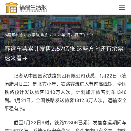
福建都市报
•
滚动
,
焦点
•
2025年1月23日 下午7:13
春运车票累计发售2.57亿张 这些方向还有余票
速来看→
记者从中国国家铁路集团有限公司获悉，1月22日（农
历腊月廿三）是北方小年，铁路客流进入节前高峰期，全国
铁路预计发送旅客1340万人次，计划加开旅客列车1346
列。1月21日，全国铁路发送旅客1312.3万人次，运输安全
平稳有序。
截至1月22日9时，铁路12306已累计发售春运期间车
票2.57亿张，系统运行安全稳定，多个方向仍有余票，旅客