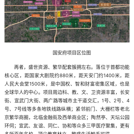
国安府项目区位图
再者，盛世资源、繁华配套簇拥左右。落位于首都功能
核心区，距国家大剧院约880米，距天安门约1400米，距
人民大会堂1500米，是中国权、智和财富密集区域，也是
全球华人的中心。项目周边科、教、文、卫资源丰富，长安
街、宣武门大街、两广路等城市主干道交汇，1号、2号、4
号、7号线等多条地铁线路纵横；紧邻前门、大栅栏等老北
京繁华商圈，北临金融街及西单商业区；陶然亭、天坛公园
环伺；宣武、友谊、同仁、协和等众多三甲医疗聚集，更有
多所百年名校、顶尖教育林立，繁盛生活触手可得。