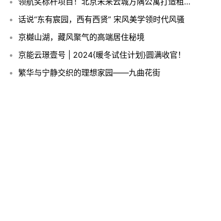
领航奖标杆项目！北京未来云城方隅公寓打造租住生活新范式
话说“东有宸园，西有西贤” 宋风美学领时代风骚
京樾山湖，藏风聚气的高端居住秘境
京能云璟壹号 | 2024{暖冬试住计划}圆满收官！
繁华与宁静交织的理想家园——九曲花街