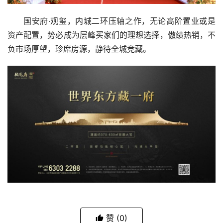
国安府·观玺，内城二环压轴之作，无论高阶置业或是
资产配置，势必成为层峰买家们的理想选择，傲绩热销，不
负市场厚望，珍席房源，静待全城竞藏。
赞
(0)