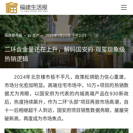
福建都市报
•
房产
•
2025年1月23日 下午2:03
二环含金量还在上升，解码国安府·观玺现象级
热销逻辑
2024年北京楼市极不平凡，政策松绑助力信心重建，
市场分化愈加明显。高端住宅市场中，10万+项目的热销数
据尤为亮眼，以国安府为代表的内城高端产品在930新政
后，热度持续飙升，作为二环“头部”项目再掀市场高潮，自
十一后相继超千人到访，国安府项目销售数据亮眼，屡屡突
破新高，再度成为市场焦点。