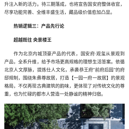
升注入新的活力。待三期落成，也将宣告国安府整体收官，
尽享功能完善、全维丰盛生活，藏品级价值愈加凸显。
热销逻辑三：产品先行论
超越既往 央景楼王
作为北京内城顶豪产品的代表，国安府·观玺从景观到
产品，全系升维，给予市场更高规格的理想生活答案。依循
北京人文厚脉，提炼仕人文化，承袭恭王府“前府后园”的府
邸规制，围绕朱彝尊故居，打造【一园一府一故居】的景观
格局，不仅再现古典建筑的韵味，更体现了对传统文化的尊
重，也为忙碌的都市人营造一处静谧的精神归宿。