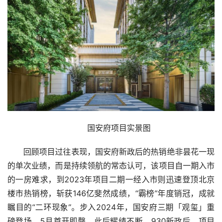
国安府项目实景图
回顾项目过往表现，国安府新政后的热销绝非昙花一现
的单次业绩，而是持续领航的常态认可，该项目自一期入市
的一房难求，到2023年项目二期一经入市则迅速登顶北京
楼市热销榜，斩获146亿斐然成绩，“霸榜”年度销冠，成就
瞩目的“二环现象”。步入2024年，国安府三期「观玺」重
磅登场，5月首开即罄，此后耀绩不断。930新政后，项目