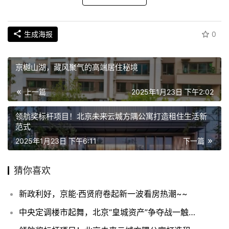
生成海报
0
京樾山湖，藏风聚气的高端居住秘境
上一篇
2025年1月23日 下午2:02
领航奖标杆项目！北京未来云城方隅公寓打造租住生活新
范式
2025年1月23日 下午6:11
下一篇
猜你喜欢
新政利好，京能·西贤府卷起新一波看房热潮~~
中央定调楼市起舞，北京“皇城资产”争夺战一触即发