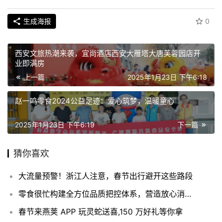
生成海报
0
西安文旅热潮来袭，宜尚酒店西安大雁塔大唐芙蓉园店开
业即满房
上一篇
2025年1月23日 下午6:18
赵一鸣零食2024公益足迹：爱心筑梦，温暖童心
2025年1月23日 下午6:19
下一篇
猜你喜欢
大流量预警！浙江人注意，春节出行避开这些路段
零食很忙构建全方位品质把控体系，营造放心消费环境
春节来燕荚 APP 玩灵蛇送喜,150 万好礼等你拿