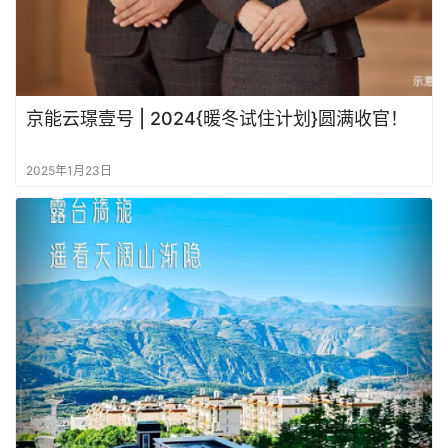
京能云璟壹号 | 2024{暖冬试住计划}圆满收官！
2025年1月23日