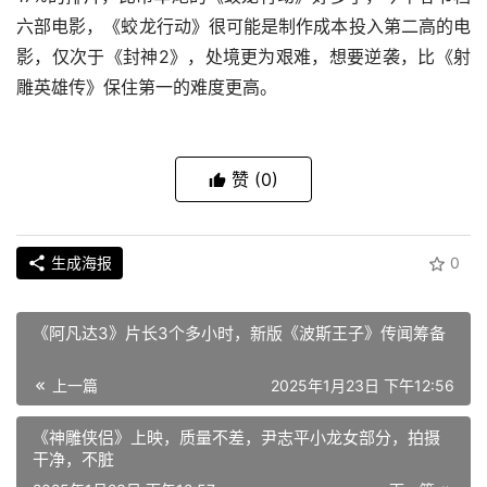
六部电影，《蛟龙行动》很可能是制作成本投入第二高的电
影，仅次于《封神2》，处境更为艰难，想要逆袭，比《射
雕英雄传》保住第一的难度更高。
赞
(0)
生成海报
0
《阿凡达3》片长3个多小时，新版《波斯王子》传闻筹备
上一篇
2025年1月23日 下午12:56
《神雕侠侣》上映，质量不差，尹志平小龙女部分，拍摄
干净，不脏