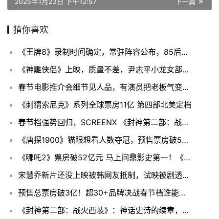
2025年1月23日 下午12:57
下一篇
猜你喜欢
《王牌8》录制时间确定，常驻阵容公布，85后人气花旦替代贾玲！
《神雕侠侣》上映，质量不差，尹志平小龙女部分，拍摄干净，不脏
春节电影推介会细节见人品，有演员把老板气变脸，肖战的动作很暖心
《刺猬索尼克》系列全球票房11亿 第四部北美定档
春节档强势回归，SCREENX 《封神第二部：战火西岐》开年封神
《唐探1900》猫眼想看人数夺冠，预售票房破5000万，爆笑来袭
《哪吒2》票房破52亿元 马上问鼎影史第一！《人民日报》怒赞“高开疯走”
宋慧乔新片还没上映被韩网友抵制，试映被剧透，情节离谱令人生厌
预售总票房破3亿！超30+品牌决战春节档谁能笑到最后？
《封神第二部：战火西岐》：神话史诗的续章，再现传统文化之美