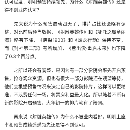
认可程度，明明预售持续领先，为什么《射雕英雄传》还是
得不到业内认可？
先来说为什么预售启动四天了，排片占比还会略有调
整，对比前后预售数据，《射雕英雄传》和《哪吒之魔童闹
海》略有下降，《唐探1900》和《蛟龙行动》保持不变，
而《封神第二部》有所增加，《熊出没·重启未来》也下降
了0.3个百分点。
之所以还会有调整，是因为有一部分影院会率先开启预
售，抢夺观众资源，但也有很大一部分影院还在观望等待，
他们会根据预售情况来决定自己的影院排片，这样可以更精
准，不浪费任何一场，将票房利益最大化。所以随着不断有
新的影院开启预售，大年初一的排片就有了微调。
再来说《射雕英雄传》为什么不被业内看好，明明上座
率和预售成绩遥遥领先还是得不到认可。