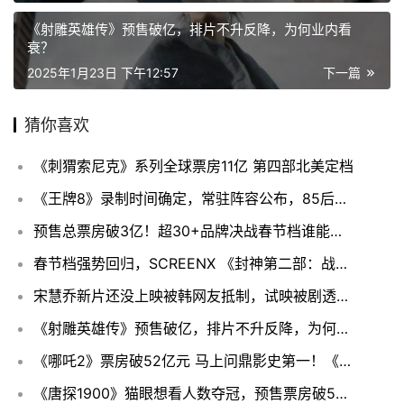
《射雕英雄传》预售破亿，排片不升反降，为何业内看
衰？
2025年1月23日 下午12:57
下一篇
猜你喜欢
《刺猬索尼克》系列全球票房11亿 第四部北美定档
《王牌8》录制时间确定，常驻阵容公布，85后人气花旦替代贾玲！
预售总票房破3亿！超30+品牌决战春节档谁能笑到最后？
春节档强势回归，SCREENX 《封神第二部：战火西岐》开年封神
宋慧乔新片还没上映被韩网友抵制，试映被剧透，情节离谱令人生厌
《射雕英雄传》预售破亿，排片不升反降，为何业内看衰？
《哪吒2》票房破52亿元 马上问鼎影史第一！《人民日报》怒赞“高开疯走”
《唐探1900》猫眼想看人数夺冠，预售票房破5000万，爆笑来袭