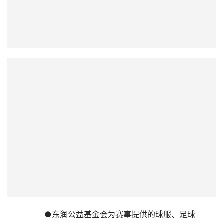
●东润公益基金会为赛事提供的球服、足球