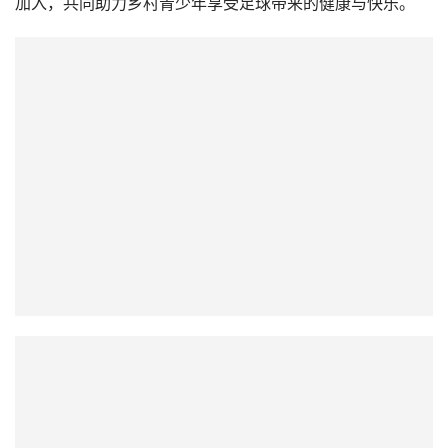
加入，共同助力乡村青少年享受足球带来的健康与快乐。