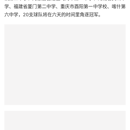
学、福建省厦门第二中学、重庆市酉阳第一中学校、喀什第
六中学，20支球队将在六天的时间里角逐冠军。