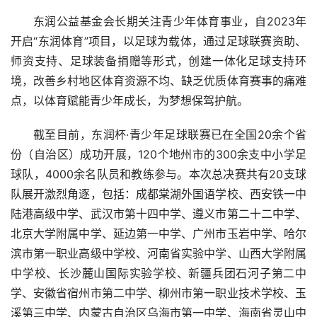
东润公益基金会长期关注青少年体育事业，自2023年
开启“东润体育”项目，以足球为载体，通过足球联赛资助、
师资支持、足球装备捐赠等形式，创建一体化足球支持环
境，改善乡村地区体育资源不均、缺乏优质体育赛事的痛难
点，以体育赋能青少年成长，为梦想保驾护航。
截至目前，东润杯·青少年足球联赛已在全国20余个省
份（自治区）成功开展，120个地州市的300余支中小学足
球队，4000余名队员和教练参与。本次总决赛共有20支球
队展开激烈角逐，包括：成都棠湖外国语学校、西安铁一中
陆港高级中学、武汉市第十四中学、遵义市第二十二中学、
北京大学附属中学、延边第一中学、广州市玉岩中学、哈尔
滨市第一职业高级中学校、河南省实验中学、山西大学附属
中学校、长沙麓山国际实验学校、新疆兵团石河子第二中
学、安徽省宿州市第二中学、柳州市第一职业技术学校、玉
溪第三中学、内蒙古自治区乌海市第一中学、海南省灵山中