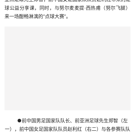
球公益分享课，同时，与努尔麦麦提·西热甫（努尔飞腿）
来一场酣畅淋漓的“点球大赛”。
●前中国男足国家队队长、前亚洲足球先生郑智（左
一），前中国女足国家队队员赵利红（右二）与各参赛队队