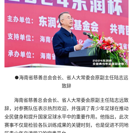
●海南省慈善总会会长、省人大常委会原副主任陆志远
致辞
海南省慈善总会会长、省人大常委会原副主任陆志远致
辞，对参赛队伍表示热烈欢迎，并强调了青少年足球在推动
全民健身和提升国家足球水平中的重要作用。他指出，此次
赛事不仅是检验各队训练成果的关键时刻，也是促进不同地