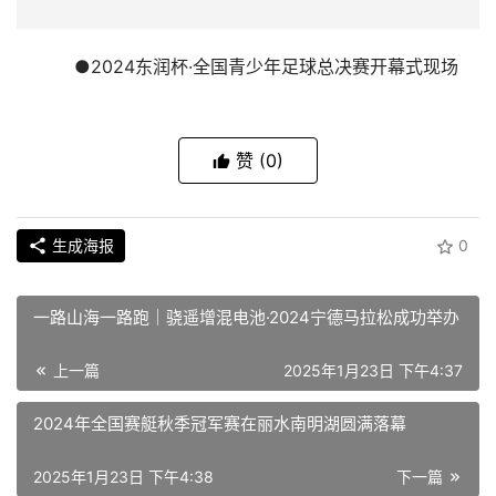
●2024东润杯·全国青少年足球总决赛开幕式现场
赞
(0)
生成海报
0
一路山海一路跑｜骁遥增混电池·2024宁德马拉松成功举办
上一篇
2025年1月23日 下午4:37
2024年全国赛艇秋季冠军赛在丽水南明湖圆满落幕
2025年1月23日 下午4:38
下一篇