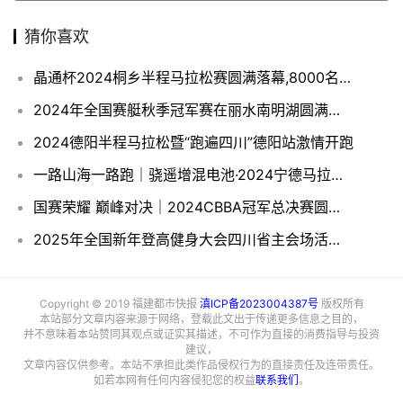
猜你喜欢
晶通杯2024桐乡半程马拉松赛圆满落幕,8000名跑者共襄盛举
2024年全国赛艇秋季冠军赛在丽水南明湖圆满落幕
2024德阳半程马拉松暨“跑遍四川”德阳站激情开跑
一路山海一路跑｜骁遥增混电池·2024宁德马拉松成功举办
国赛荣耀 巅峰对决｜2024CBBA冠军总决赛圆满落幕，康比特全程见证夺冠时刻
2025年全国新年登高健身大会四川省主会场活动在天全县启动
Copyright © 2019 福建都市快报
滇ICP备2023004387号
版权所有
本站部分文章内容来源于网络，登载此文出于传递更多信息之目的，
并不意味着本站赞同其观点或证实其描述，不可作为直接的消费指导与投资
建议，
文章内容仅供参考。本站不承担此类作品侵权行为的直接责任及连带责任。
如若本网有任何内容侵犯您的权益
联系我们
。