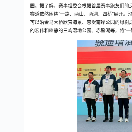
园。据了解，赛事组委会根据首届赛事跑友们的
赛道依然围绕“一路、两山、两湖、四桥”展开。
可以沿金马大桥欣赏海景、感受南岸公园的绿树
的宏伟和幽静的三屿湿地公园、赤鉴湖等，将“一