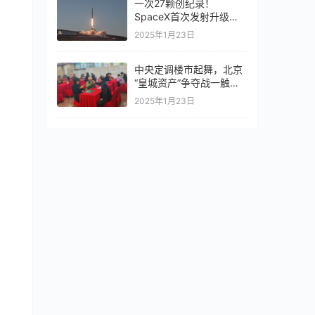
一次27颗创纪录！
SpaceX首次发射升级版
星链V2 Mini卫星
2025年1月23日
中央定调楼市起舞，北京
“皇城资产”争夺战一触即
发
2025年1月23日