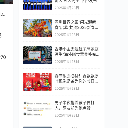
师大“AI大先生”平台发布
2025年1月23日
人民
深圳世界之窗“闪光迎新
春”启幕 共贺2025新春佳
节
尼
2025年1月23日
香港小主无湿轻荣膺家庭
医生“海外膳食营养补充剂
70
类目”上榜产品
2025年1月23日
春节聚会必备！香飘飘原
叶现泡奶茶为你的节日带
来健康与美味
2025年1月23日
男子半夜抱着孩子要打
人，网友却为他点赞
2025年1月23日