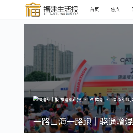
首页
焦点
福建都市报
•
体育
•
2025年1月
一路山海一路跑｜骁遥增混电