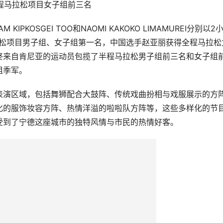
程马拉松项目女子组前三名
PKOSGEI TOO和NAOMI KAKOKO LIMAMUREI分别以2
马拉松项目男子组、女子组第一名，中国选手赵亚丽获得全程马拉松
终来自肯尼亚的运动员包揽了半程马拉松男子组前三名和女子组
组季军。
表演区域，包括舞狮配合大鼓阵、传统戏曲扮相与戏服展示的方
化的服饰妆容方阵、热情洋溢的啦啦队方阵等，这些多样化的节
受到了宁德这座城市的独特风情与市民的热情好客。