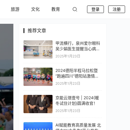
旅游
文化
教育
登录
注册
推荐文章
甲流横行，泉州爱尔眼科
吴少娟医生提醒当心病毒
性角结膜炎！
2025年1月23日
2024德阳半程马拉松暨
“跑遍四川”德阳站激情开
跑
2025年1月23日
京能云璟壹号 | 2024{暖
冬试住计划}圆满收官！
2025年1月23日
AI赋能教育高质量发展 北