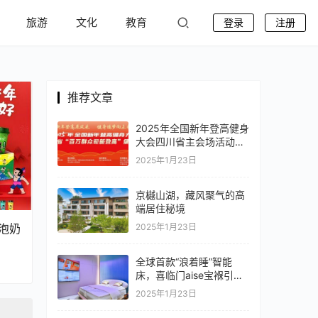
旅游
文化
教育
登录
注册
推荐文章
2025年全国新年登高健身
大会四川省主会场活动在
天全县启动
2025年1月23日
京樾山湖，藏风聚气的高
端居住秘境
泡奶
2025年1月23日
全球首款“浪着睡”智能
床，喜临门aise宝褓引领
睡眠革命
2025年1月23日