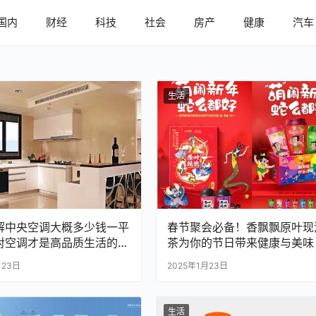
国内
财经
科技
社会
房产
健康
汽车
生活
解中央空调大概多少钱一平
春节聚会必备！香飘飘原叶现
对空调才是高品质生活的关
茶为你的节日带来健康与美味
月23日
2025年1月23日
生活