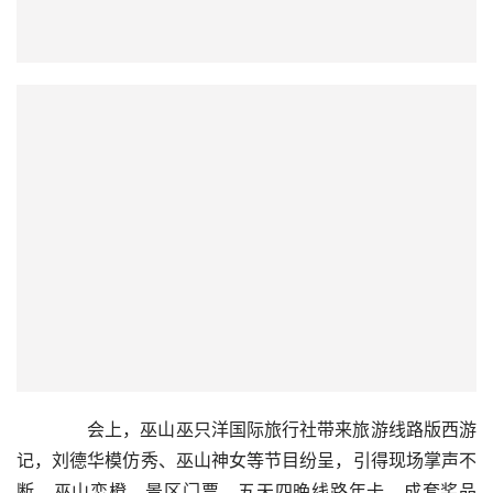
  会上，巫山巫只洋国际旅行社带来旅游线路版西游
记，刘德华模仿秀、巫山神女等节目纷呈，引得现场掌声不
断，巫山恋橙、景区门票、五天四晚线路年卡，成套奖品