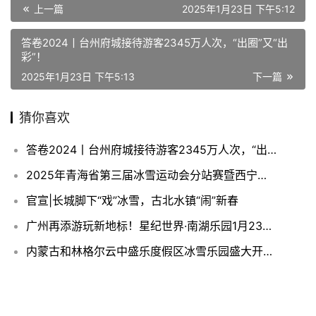
上一篇
2025年1月23日 下午5:12
答卷2024丨台州府城接待游客2345万人次，“出圈”又“出
彩”！
2025年1月23日 下午5:13
下一篇
猜你喜欢
答卷2024丨台州府城接待游客2345万人次，“出圈”又“出彩”！
2025年青海省第三届冰雪运动会分站赛暨西宁市第五届冰雪运动会（大通站）
官宣|长城脚下“戏”冰雪，古北水镇“闹”新春
广州再添游玩新地标！星纪世界·南湖乐园1月23日开启试运营
内蒙古和林格尔云中盛乐度假区冰雪乐园盛⼤开幕！开启冰雪奇幻之旅
西安文旅热潮来袭，宜尚酒店西安大雁塔大唐芙蓉园店开业即满房
文旅达人来啦！穿越99号公路 遇见草原雪乡系列活动