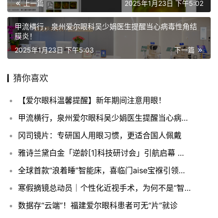
上一篇
2025年1月23日 下午5:02
甲流横行，泉州爱尔眼科吴少娟医生提醒当心病毒性角结
膜炎！
2025年1月23日 下午5:03
下一篇
猜你喜欢
【爱尔眼科温馨提醒】新年期间注意用眼！
甲流横行，泉州爱尔眼科吴少娟医生提醒当心病毒性角结膜炎！
冈司镜片：专研国人用眼习惯，更适合国人佩戴
雅诗兰黛白金「逆龄[1]科技研讨会」引航启幕 携手世界顶尖学府 开启肌肤长寿科学新纪元
全球首款“浪着睡”智能床，喜临门aise宝褓引领睡眠革命
寒假摘镜总动员｜个性化近视手术，为何不是“智商税”？
数据存“云端”！福建爱尔眼科患者可无“片”就诊