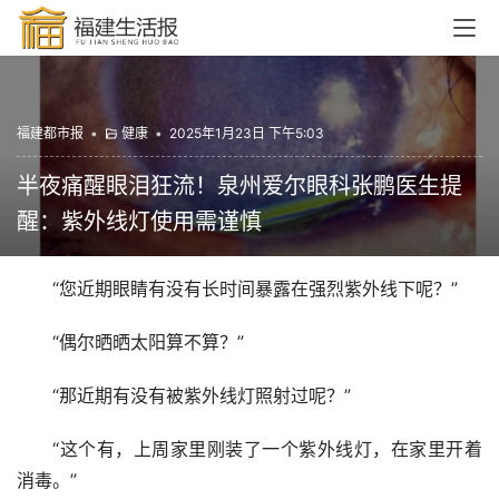
福建都市报
•
健康
•
2025年1月23日 下午5:03
半夜痛醒眼泪狂流！泉州爱尔眼科张鹏医生提
醒：紫外线灯使用需谨慎
“您近期眼睛有没有长时间暴露在强烈紫外线下呢？”
“偶尔晒晒太阳算不算？”
“那近期有没有被紫外线灯照射过呢？”
“这个有，上周家里刚装了一个紫外线灯，在家里开着
消毒。”